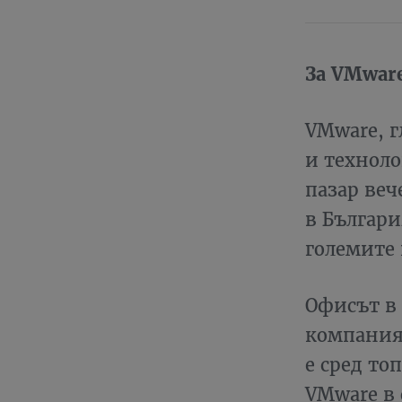
За VМwar
VMware, г
и техноло
пазар веч
в Българи
големите 
Офисът в 
компаният
е сред то
VMware в 