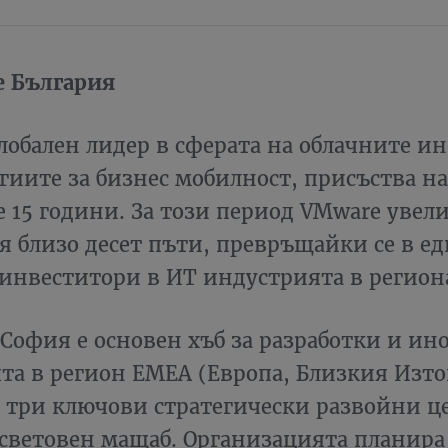
e България
лобален лидер в сферата на облачните и
гиите за бизнес мобилност, присъства н
е 15 години. За този период VMware увел
я близо десет пъти, превръщайки се в е
инвеститори в ИТ индустрията в регион
София е основен хъб за разработки и ин
а в регион ЕMEA (Европа, Близкия Изто
п три ключови стратегически развойни ц
световен мащаб. Организацията планира