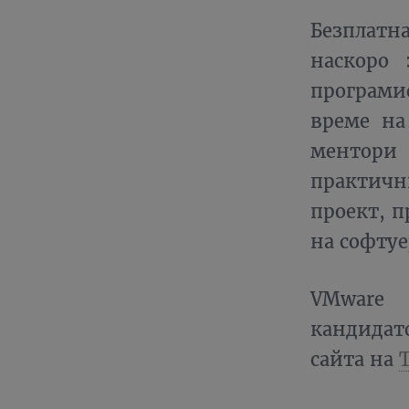
Безплатн
наскоро
програми
време на
ментори
практичн
проект, 
на софтуе
VMware 
кандидат
сайта на
T