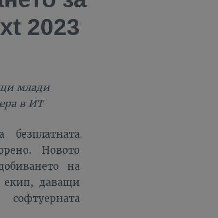
xt 2023
ащи млади
ера в ИТ
 безплатната
орено. Новото
добиването на
 екип, даващи
 софтуерната