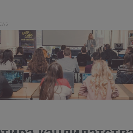
EWS
тира кандидатства