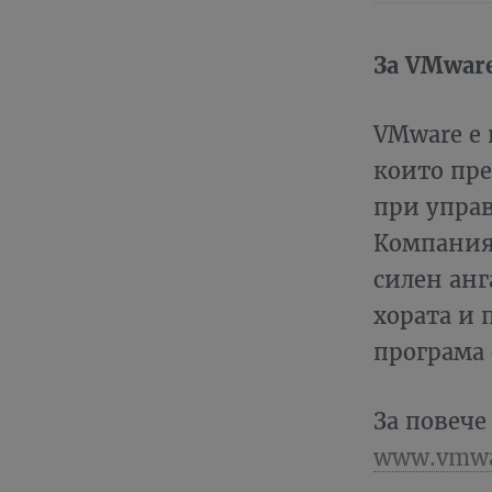
За VМwar
VMware е 
които пре
при управ
Компаният
силен ан
хората и 
програма 
За повече
www.vmwa