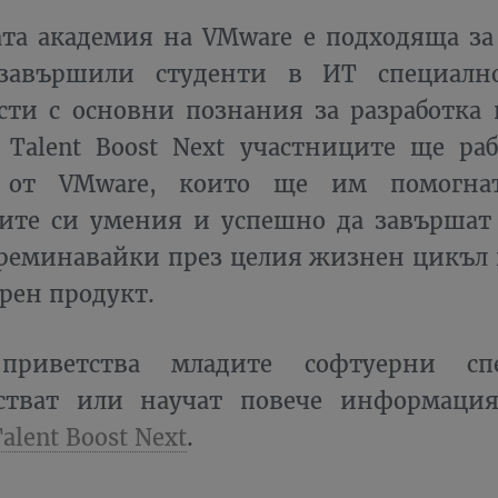
ата академия на VMware e подходяща з
 завършили студенти в ИТ специалн
сти с основни познания за разработка 
 Talent Boost Next участниците ще ра
 от VMware, които ще им помогнат
ите си умения и успешно да завършат
преминавайки през целия жизнен цикъл 
рен продукт.
приветства младите софтуерни сп
стват или научат повече информация
alent Boost Next
.