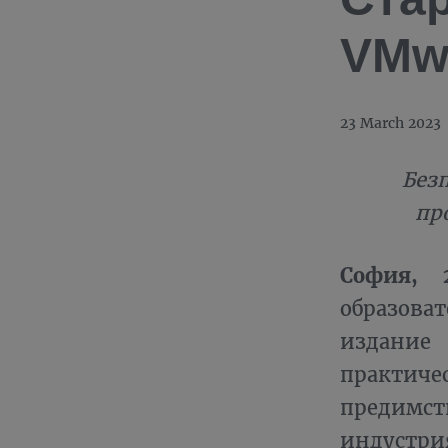
VMwa
23 March 2023
Без
пр
София, 2
образов
издание 
практиче
предимс
индустри