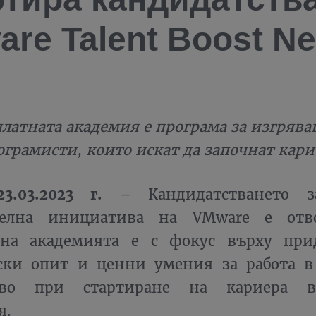
re Talent Boost Ne
платната академия е програма за изгряв
ограмисти, които искат да започнат кари
3.03.2023 г.
– Кандидатстването за
ателна инициатива на VMware е отв
на академията е с фокус върху при
ски опит и ценни умения за работа в
тво при стартиране на кариера в
я.