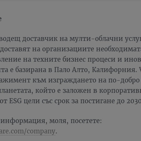
e
водещ доставчик на мулти-облачни услу
доставят на организациите необходимат
ление на техните бизнес процеси и ино
а е базирана в Пало Алто, Калифорния.
гажимент към изграждането на по-добро
планетата, който е заложен в корпоратив
от ESG цели със срок за постигане до 2030
 информация, моля, посетете:
re.com/company
.