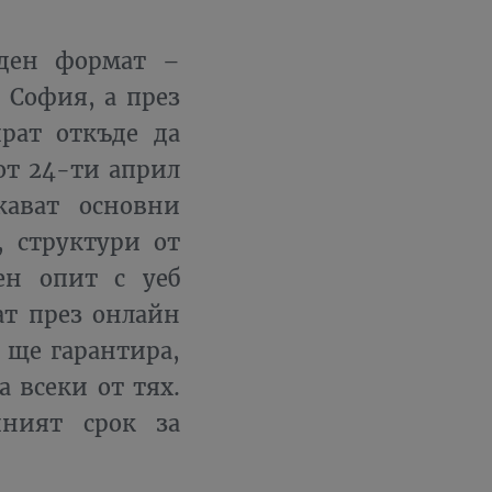
ден формат –
 София, а през
рат откъде да
от 24-ти април
жават основни
 структури от
ен опит с уеб
т през онлайн
 ще гарантира,
 всеки от тях.
йният срок за