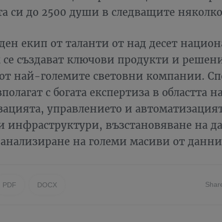
а си до 2500 души в следващите няколко
ден екип от таланти от над десет национ
 се създават ключови продукти и решен
 от най-големите световни компании. Сп
полагат с богата експертиза в областта н
зацията, управлението и автоматизацият
и инфраструктури, възстановяване на д
 анализиране на големи масиви от данни
Shar
PDF
DOCX