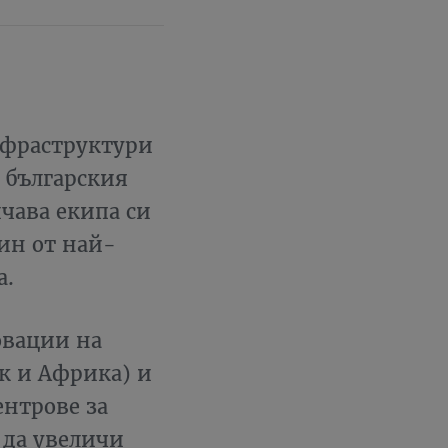
нфраструктури
а българския
ичава екипа си
дин от най-
а.
овации на
к и Африка) и
ентрове за
 да увеличи