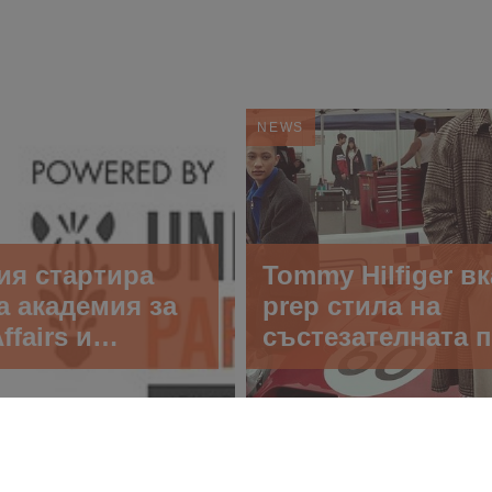
NEWS
ия стартира
Tommy Hilfiger в
а академия за
prep стила на
ffairs и
състезателната 
вено влияние
с кампания есен 
представяйки “T
Hilfiger Racing Cl