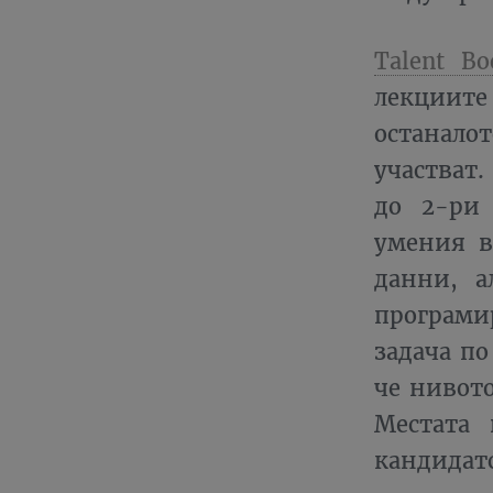
Talent Bo
лекциите
останало
участват.
до 2-ри
умения в
данни, а
програми
задача по
че нивото
Местата 
кандидатс