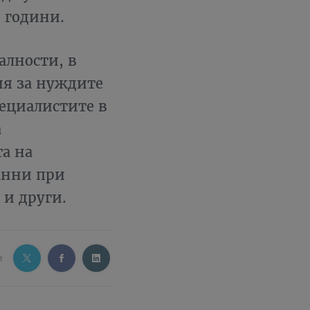
 години.
алности, в
ия за нуждите
ециалистите в
а
а на
анни при
 и други.
e