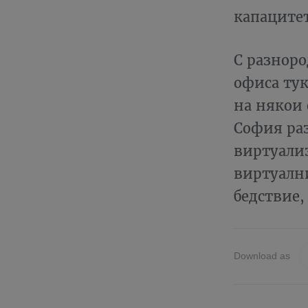
капацитет
С разноро
офиса тук
на някои
София раз
виртуали
виртуалн
бедствие,
Download as