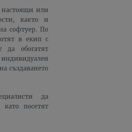
а настоящи или
ости, както и
на софтуер. По
ботят в екип с
 да обогатят
 индивидуален
на създаването
ециалисти да
 като посетят