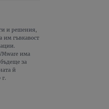
ги и решения,
а им гъвкавост
вации.
 VMware има
 бъдеще за
ната й
 г.