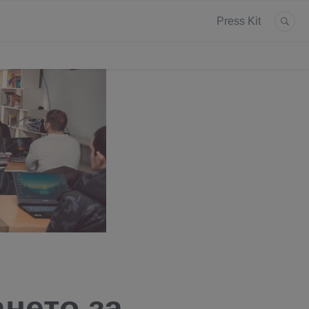
Press Kit
нето за