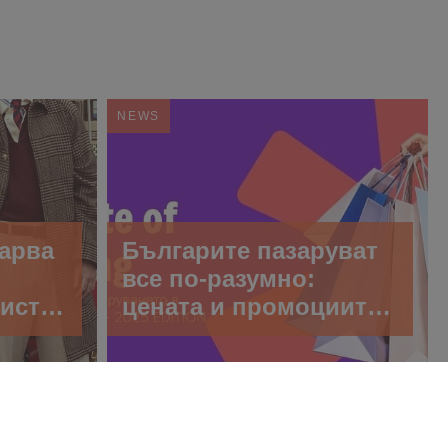
NEWS
карва
Българите пазаруват
все по-разумно:
писта
цената и промоциите
2025,
диктуват решенията
he
през 2025 г.
ub”